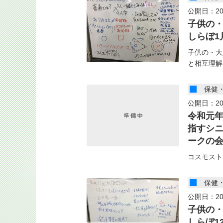
公開日：20
子供の
しらぼ1
子供の・大
と相互理解
保健
公開日：20
令和元年
指すシ
ークの
コスモスト
保健
公開日：20
子供の
しらぼ1