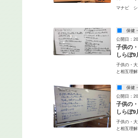
マナビ シ
保健
公開日：20
子供の
しらぼ9
子供の・大
と相互理解
保健
公開日：20
子供の
しらぼ9
子供の・大
と相互理解