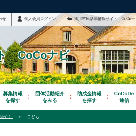
わせ
個人会員ログイン
旭川市民活動情報サイト CoCo
 CoCoナビ
募集情報
団体活動紹介
助成金情報
CoCoDe
を探す
をみる
を探す
通信
紹介）
＞
こども