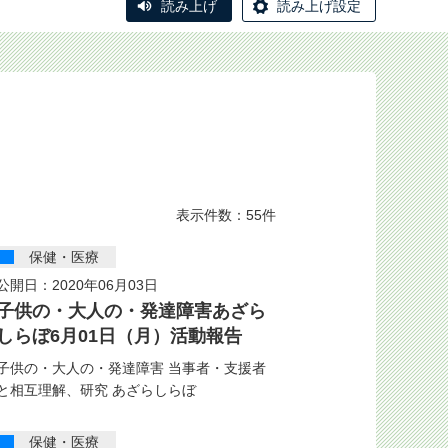
読み上げ
読み上げ設定
表示件数：55件
保健・医療
公開日：2020年06月03日
子供の・大人の・発達障害あざら
しらぼ6月01日（月）活動報告
子供の・大人の・発達障害 当事者・支援者
と相互理解、研究 あざらしらぼ
保健・医療