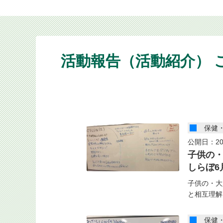
活動報告（活動紹介） 
保健
公開日：20
子供の
しらぼ6
子供の・大
と相互理解
保健