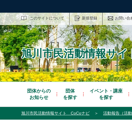
サイト内検索
このサイトについて
新規登録
お問い合
旭川市民活動情報サイト
団体からの
団体
イベント・講座
お知らせ
を探す
を探す
旭川市民活動情報サイト CoCoナビ
＞
活動報告（活動