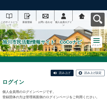
このサイトにつ
新規登録
お問い合わせ
個人会員ログイ
旭川市民活動情
いて
ン
報サイト CoCo
ナビへ戻る
旭川市民活動情報サイト CoCoナビ
メニュー
読み上げ
読み上げ設定
ログイン
個人会員用のログインページです。
登録団体の方は管理画面側のログインページをご利用ください。