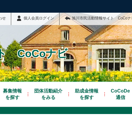
わせ
個人会員ログイン
旭川市民活動情報サイト CoCo
 CoCoナビ
募集情報
団体活動紹介
助成金情報
CoCoDe
を探す
をみる
を探す
通信