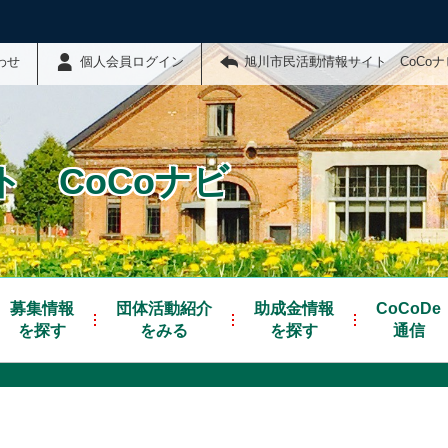
わせ
個人会員ログイン
旭川市民活動情報サイト CoCo
 CoCoナビ
募集情報
団体活動紹介
助成金情報
CoCoDe
を探す
をみる
を探す
通信