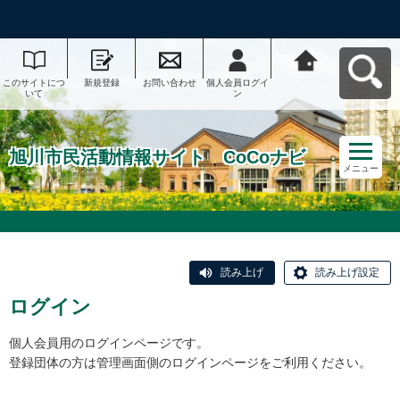
このサイトにつ
新規登録
お問い合わせ
個人会員ログイ
旭川市民活動情
いて
ン
報サイト CoCo
ナビへ戻る
旭川市民活動情報サイト CoCoナビ
メニュー
読み上げ
読み上げ設定
ログイン
個人会員用のログインページです。
登録団体の方は管理画面側のログインページをご利用ください。