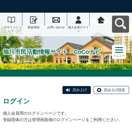
このサイトにつ
新規登録
お問い合わせ
個人会員ログイ
旭川市民活動情
いて
ン
報サイト CoCo
ナビへ戻る
旭川市民活動情報サイト CoCoナビ
メニュー
読み上げ
読み上げ設定
ログイン
個人会員用のログインページです。
登録団体の方は管理画面側のログインページをご利用ください。