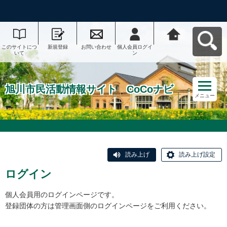
このサイトにつ
新規登録
お問い合わせ
個人会員ログイ
旭川市民活動情
いて
ン
報サイト CoCo
ナビへ戻る
旭川市民活動情報サイト CoCoナビ
メニュー
読み上げ
読み上げ設定
ログイン
個人会員用のログインページです。
登録団体の方は管理画面側のログインページをご利用ください。