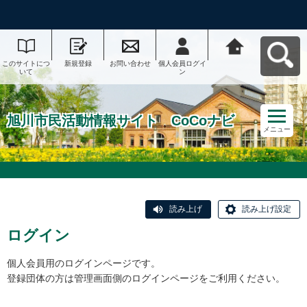
このサイトにつ
新規登録
お問い合わせ
個人会員ログイ
旭川市民活動情
いて
ン
報サイト CoCo
ナビへ戻る
旭川市民活動情報サイト CoCoナビ
メニュー
読み上げ
読み上げ設定
ログイン
個人会員用のログインページです。
登録団体の方は管理画面側のログインページをご利用ください。