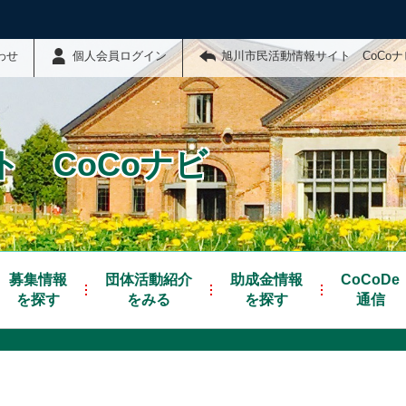
わせ
個人会員ログイン
旭川市民活動情報サイト CoCo
 CoCoナビ
募集情報
団体活動紹介
助成金情報
CoCoDe
を探す
をみる
を探す
通信