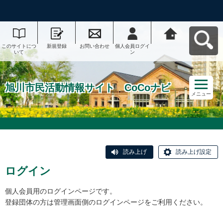
このサイトにつ
新規登録
お問い合わせ
個人会員ログイ
旭川市民活動情
いて
ン
報サイト CoCo
ナビへ戻る
旭川市民活動情報サイト CoCoナビ
メニュー
読み上げ
読み上げ設定
ログイン
個人会員用のログインページです。
登録団体の方は管理画面側のログインページをご利用ください。