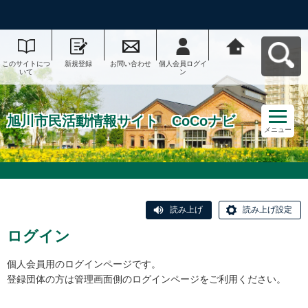
このサイトにつ
新規登録
お問い合わせ
個人会員ログイ
旭川市民活動情
いて
ン
報サイト CoCo
ナビへ戻る
旭川市民活動情報サイト CoCoナビ
メニュー
読み上げ
読み上げ設定
ログイン
個人会員用のログインページです。
登録団体の方は管理画面側のログインページをご利用ください。