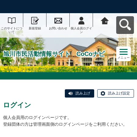
このサイトにつ
新規登録
お問い合わせ
個人会員ログイ
旭川市民活動情
いて
ン
報サイト CoCo
ナビへ戻る
旭川市民活動情報サイト CoCoナビ
メニュー
読み上げ
読み上げ設定
ログイン
個人会員用のログインページです。
登録団体の方は管理画面側のログインページをご利用ください。