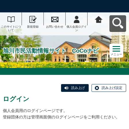
このサイトにつ
新規登録
お問い合わせ
個人会員ログイ
旭川市民活動情
いて
ン
報サイト CoCo
ナビへ戻る
旭川市民活動情報サイト CoCoナビ
メニュー
読み上げ
読み上げ設定
ログイン
個人会員用のログインページです。
登録団体の方は管理画面側のログインページをご利用ください。