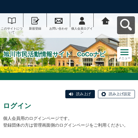
このサイトにつ
新規登録
お問い合わせ
個人会員ログイ
旭川市民活動情
いて
ン
報サイト CoCo
ナビへ戻る
旭川市民活動情報サイト CoCoナビ
メニュー
読み上げ
読み上げ設定
ログイン
個人会員用のログインページです。
登録団体の方は管理画面側のログインページをご利用ください。