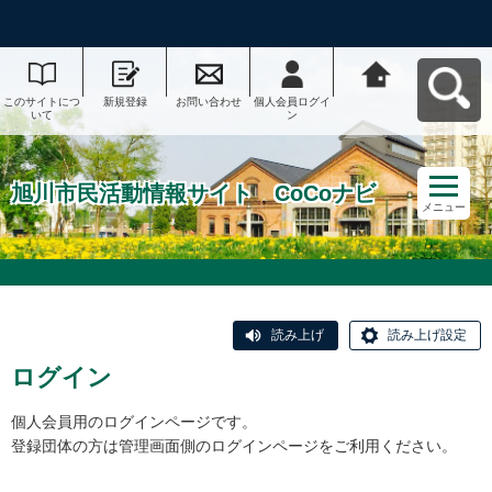
このサイトにつ
新規登録
お問い合わせ
個人会員ログイ
旭川市民活動情
いて
ン
報サイト CoCo
ナビへ戻る
旭川市民活動情報サイト CoCoナビ
メニュー
読み上げ
読み上げ設定
ログイン
個人会員用のログインページです。
登録団体の方は管理画面側のログインページをご利用ください。