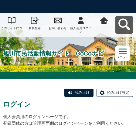
このサイトにつ
新規登録
お問い合わせ
個人会員ログイ
旭川市民活動情
いて
ン
報サイト CoCo
ナビへ戻る
旭川市民活動情報サイト CoCoナビ
メニュー
読み上げ
読み上げ設定
ログイン
個人会員用のログインページです。
登録団体の方は管理画面側のログインページをご利用ください。