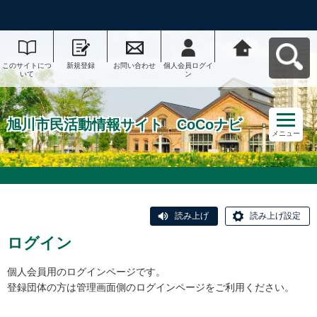
このサイトにつ
新規登録
お問い合わせ
個人会員ログイ
旭川市民活動情
いて
ン
報サイト CoCo
ナビへ戻る
旭川市民活動情報サイト CoCoナビ
メニュー
読み上げ
読み上げ設定
ログイン
個人会員用のログインページです。
登録団体の方は管理画面側のログインページをご利用ください。