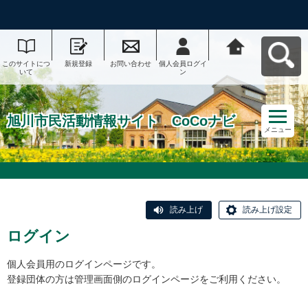
このサイトにつ
新規登録
お問い合わせ
個人会員ログイ
旭川市民活動情
いて
ン
報サイト CoCo
ナビへ戻る
旭川市民活動情報サイト CoCoナビ
メニュー
読み上げ
読み上げ設定
ログイン
個人会員用のログインページです。
登録団体の方は管理画面側のログインページをご利用ください。