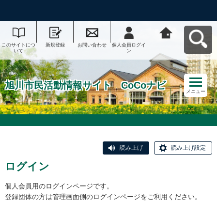
このサイトにつ
新規登録
お問い合わせ
個人会員ログイ
旭川市民活動情
いて
ン
報サイト CoCo
ナビへ戻る
旭川市民活動情報サイト CoCoナビ
メニュー
読み上げ
読み上げ設定
ログイン
個人会員用のログインページです。
登録団体の方は管理画面側のログインページをご利用ください。