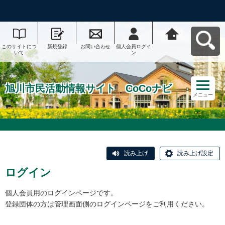
このサイトにつ
新規登録
お問い合わせ
個人会員ログイ
旭川市民活動情
いて
ン
報サイト CoCo
ナビへ戻る
旭川市民活動情報サイト CoCoナビ
メニュー
読み上げ
読み上げ設定
ログイン
個人会員用のログインページです。
登録団体の方は管理画面側のログインページをご利用ください。