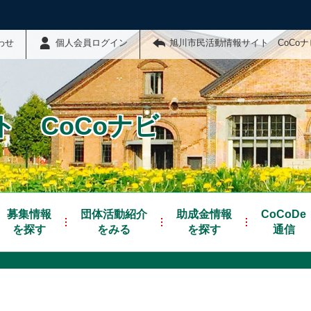
わせ
個人会員ログイン
旭川市民活動情報サイト CoCo
 CoCoナビ
募集情報
団体活動紹介
助成金情報
CoCoDe
を探す
をみる
を探す
通信