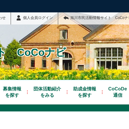
わせ
個人会員ログイン
旭川市民活動情報サイト CoCo
 CoCoナビ
募集情報
団体活動紹介
助成金情報
CoCoDe
を探す
をみる
を探す
通信