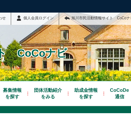
わせ
個人会員ログイン
旭川市民活動情報サイト CoCo
 CoCoナビ
募集情報
団体活動紹介
助成金情報
CoCoDe
を探す
をみる
を探す
通信