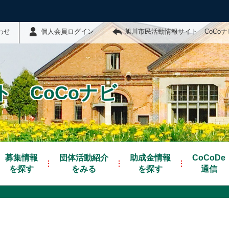
わせ
個人会員ログイン
旭川市民活動情報サイト CoCo
 CoCoナビ
募集情報
団体活動紹介
助成金情報
CoCoDe
を探す
をみる
を探す
通信