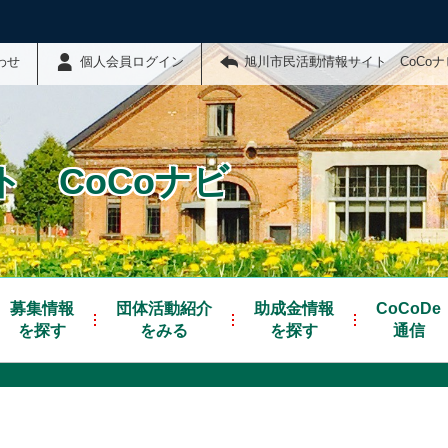
わせ
個人会員ログイン
旭川市民活動情報サイト CoCo
 CoCoナビ
募集情報
団体活動紹介
助成金情報
CoCoDe
を探す
をみる
を探す
通信