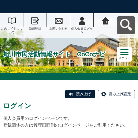
このサイトにつ
新規登録
お問い合わせ
個人会員ログイ
旭川市民活動情
いて
ン
報サイト CoCo
ナビへ戻る
旭川市民活動情報サイト CoCoナビ
メニュー
読み上げ
読み上げ設定
ログイン
個人会員用のログインページです。
登録団体の方は管理画面側のログインページをご利用ください。