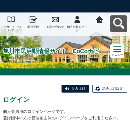
このサイトにつ
新規登録
お問い合わせ
個人会員ログイ
旭川市民活動情
いて
ン
報サイト CoCo
ナビへ戻る
旭川市民活動情報サイト CoCoナビ
メニュー
読み上げ
読み上げ設定
ログイン
個人会員用のログインページです。
登録団体の方は管理画面側のログインページをご利用ください。