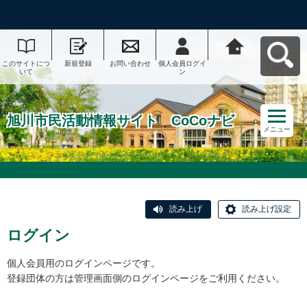
このサイトにつ
新規登録
お問い合わせ
個人会員ログイ
旭川市民活動情
いて
ン
報サイト CoCo
ナビへ戻る
旭川市民活動情報サイト CoCoナビ
メニュー
読み上げ
読み上げ設定
ログイン
個人会員用のログインページです。
登録団体の方は管理画面側のログインページをご利用ください。