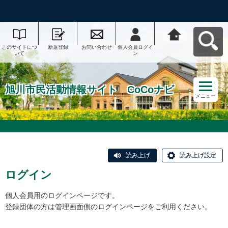
このサイトにつ
新規登録
お問い合わせ
個人会員ログイ
旭川市民活動情
いて
ン
報サイト CoCo
ナビへ戻る
旭川市民活動情報サイト CoCoナビ
メニュー
読み上げ
読み上げ設定
ログイン
個人会員用のログインページです。
登録団体の方は管理画面側のログインページをご利用ください。