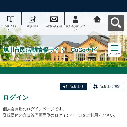
このサイトにつ
新規登録
お問い合わせ
個人会員ログイ
旭川市民活動情
いて
ン
報サイト CoCo
ナビへ戻る
旭川市民活動情報サイト CoCoナビ
メニュー
読み上げ
読み上げ設定
ログイン
個人会員用のログインページです。
登録団体の方は管理画面側のログインページをご利用ください。