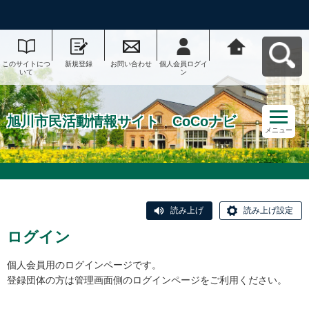
このサイトにつ
新規登録
お問い合わせ
個人会員ログイ
旭川市民活動情
いて
ン
報サイト CoCo
ナビへ戻る
旭川市民活動情報サイト CoCoナビ
メニュー
読み上げ
読み上げ設定
ログイン
個人会員用のログインページです。
登録団体の方は管理画面側のログインページをご利用ください。