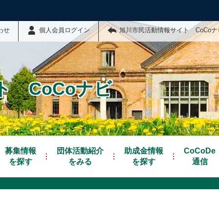
わせ
個人会員ログイン
旭川市民活動情報サイト CoCo
 CoCoナビ
募集情報
団体活動紹介
助成金情報
CoCoDe
を探す
をみる
を探す
通信