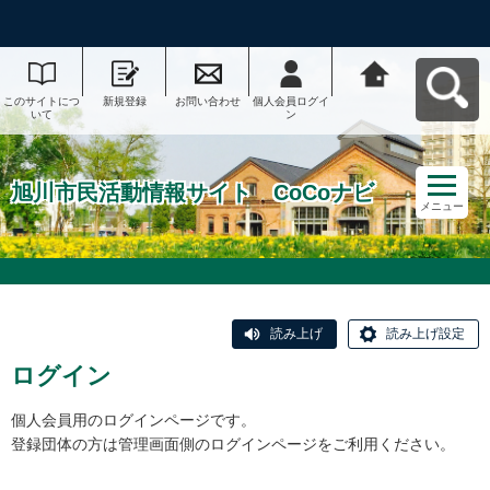
このサイトにつ
新規登録
お問い合わせ
個人会員ログイ
旭川市民活動情
いて
ン
報サイト CoCo
ナビへ戻る
旭川市民活動情報サイト CoCoナビ
メニュー
読み上げ
読み上げ設定
ログイン
個人会員用のログインページです。
登録団体の方は管理画面側のログインページをご利用ください。