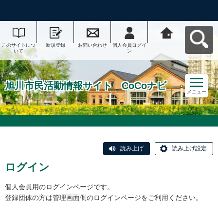
このサイトにつ
新規登録
お問い合わせ
個人会員ログイ
旭川市民活動情
いて
ン
報サイト CoCo
ナビへ戻る
旭川市民活動情報サイト CoCoナビ
メニュー
読み上げ
読み上げ設定
ログイン
個人会員用のログインページです。
登録団体の方は管理画面側のログインページをご利用ください。