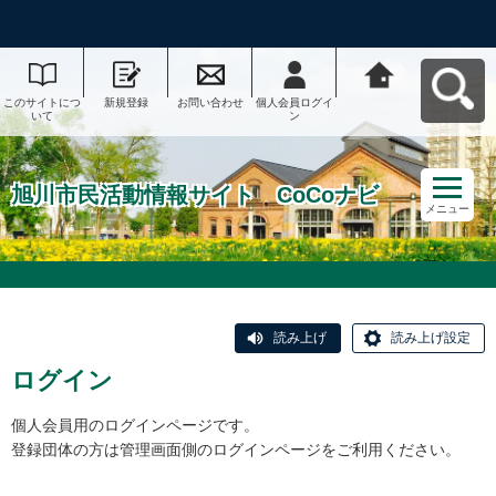
このサイトにつ
新規登録
お問い合わせ
個人会員ログイ
旭川市民活動情
いて
ン
報サイト CoCo
ナビへ戻る
旭川市民活動情報サイト CoCoナビ
メニュー
読み上げ
読み上げ設定
ログイン
個人会員用のログインページです。
登録団体の方は管理画面側のログインページをご利用ください。