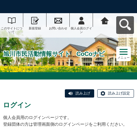
このサイトにつ
新規登録
お問い合わせ
個人会員ログイ
旭川市民活動情
いて
ン
報サイト CoCo
ナビへ戻る
旭川市民活動情報サイト CoCoナビ
メニュー
読み上げ
読み上げ設定
ログイン
個人会員用のログインページです。
登録団体の方は管理画面側のログインページをご利用ください。