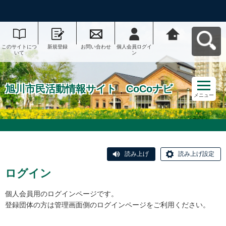
このサイトにつ
新規登録
お問い合わせ
個人会員ログイ
旭川市民活動情
いて
ン
報サイト CoCo
ナビへ戻る
旭川市民活動情報サイト CoCoナビ
メニュー
読み上げ
読み上げ設定
ログイン
個人会員用のログインページです。
登録団体の方は管理画面側のログインページをご利用ください。