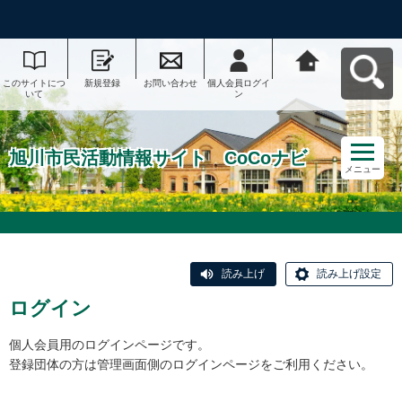
このサイトにつ
新規登録
お問い合わせ
個人会員ログイ
旭川市民活動情
いて
ン
報サイト CoCo
ナビへ戻る
旭川市民活動情報サイト CoCoナビ
メニュー
読み上げ
読み上げ設定
ログイン
個人会員用のログインページです。
登録団体の方は管理画面側のログインページをご利用ください。