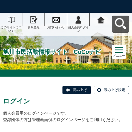
このサイトにつ
新規登録
お問い合わせ
個人会員ログイ
旭川市民活動情
いて
ン
報サイト CoCo
ナビへ戻る
旭川市民活動情報サイト CoCoナビ
メニュー
読み上げ
読み上げ設定
ログイン
個人会員用のログインページです。
登録団体の方は管理画面側のログインページをご利用ください。