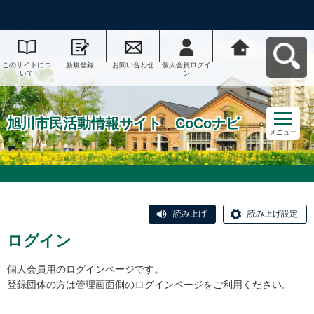
このサイトにつ
新規登録
お問い合わせ
個人会員ログイ
旭川市民活動情
いて
ン
報サイト CoCo
ナビへ戻る
旭川市民活動情報サイト CoCoナビ
メニュー
読み上げ
読み上げ設定
ログイン
個人会員用のログインページです。
登録団体の方は管理画面側のログインページをご利用ください。