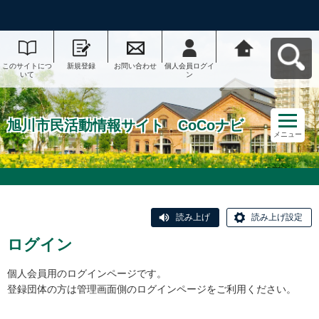
このサイトにつ
新規登録
お問い合わせ
個人会員ログイ
旭川市民活動情
いて
ン
報サイト CoCo
ナビへ戻る
旭川市民活動情報サイト CoCoナビ
メニュー
読み上げ
読み上げ設定
ログイン
個人会員用のログインページです。
登録団体の方は管理画面側のログインページをご利用ください。