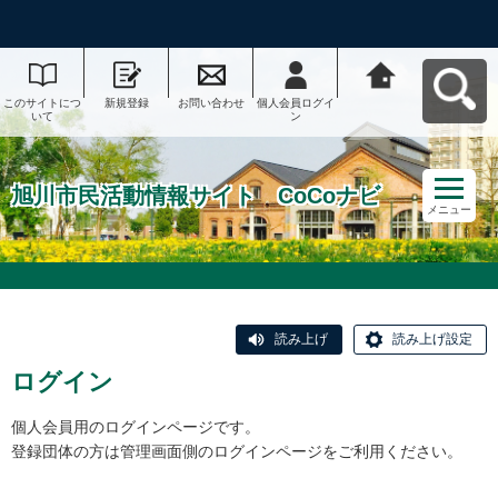
このサイトにつ
新規登録
お問い合わせ
個人会員ログイ
旭川市民活動情
いて
ン
報サイト CoCo
ナビへ戻る
旭川市民活動情報サイト CoCoナビ
メニュー
読み上げ
読み上げ設定
ログイン
個人会員用のログインページです。
登録団体の方は管理画面側のログインページをご利用ください。