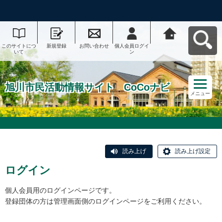
このサイトにつ
新規登録
お問い合わせ
個人会員ログイ
旭川市民活動情
いて
ン
報サイト CoCo
ナビへ戻る
旭川市民活動情報サイト CoCoナビ
メニュー
読み上げ
読み上げ設定
ログイン
個人会員用のログインページです。
登録団体の方は管理画面側のログインページをご利用ください。