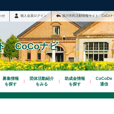
わせ
個人会員ログイン
旭川市民活動情報サイト CoCo
 CoCoナビ
募集情報
団体活動紹介
助成金情報
CoCoDe
を探す
をみる
を探す
通信