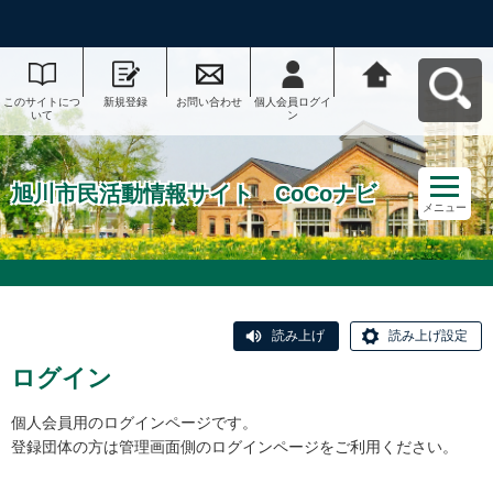
このサイトにつ
新規登録
お問い合わせ
個人会員ログイ
旭川市民活動情
いて
ン
報サイト CoCo
ナビへ戻る
旭川市民活動情報サイト CoCoナビ
メニュー
読み上げ
読み上げ設定
ログイン
個人会員用のログインページです。
登録団体の方は管理画面側のログインページをご利用ください。