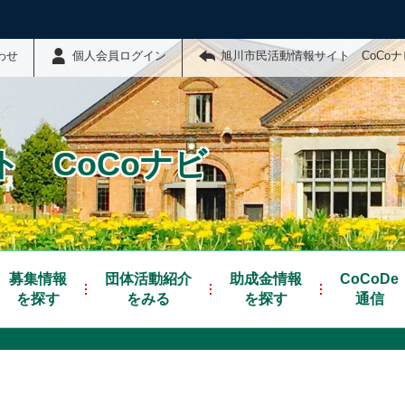
わせ
個人会員ログイン
旭川市民活動情報サイト CoCo
 CoCoナビ
募集情報
団体活動紹介
助成金情報
CoCoDe
を探す
をみる
を探す
通信