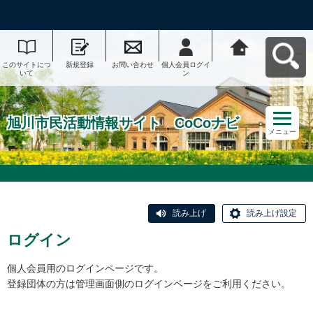
このサイトにつ
新規登録
お問い合わせ
個人会員ログイ
旭川市民活動情
いて
ン
報サイト CoCo
ナビへ戻る
旭川市民活動情報サイト CoCoナビ
メニュー
読み上げ
読み上げ設定
ログイン
個人会員用のログインページです。
登録団体の方は管理画面側のログインページをご利用ください。