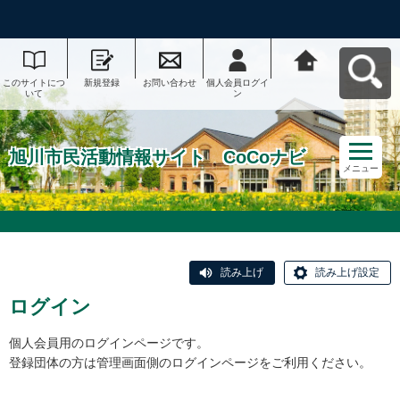
このサイトにつ
新規登録
お問い合わせ
個人会員ログイ
旭川市民活動情
いて
ン
報サイト CoCo
ナビへ戻る
旭川市民活動情報サイト CoCoナビ
メニュー
読み上げ
読み上げ設定
ログイン
個人会員用のログインページです。
登録団体の方は管理画面側のログインページをご利用ください。