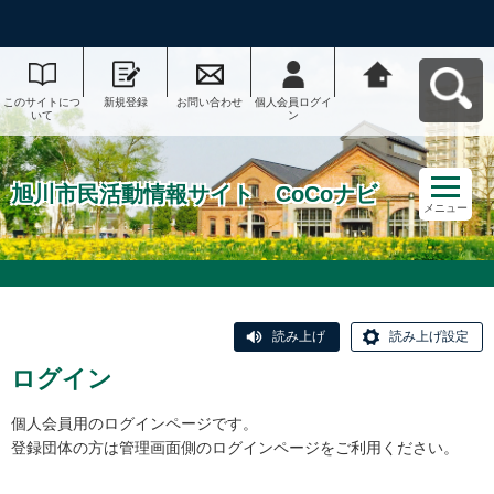
このサイトにつ
新規登録
お問い合わせ
個人会員ログイ
旭川市民活動情
いて
ン
報サイト CoCo
ナビへ戻る
旭川市民活動情報サイト CoCoナビ
メニュー
読み上げ
読み上げ設定
ログイン
個人会員用のログインページです。
登録団体の方は管理画面側のログインページをご利用ください。