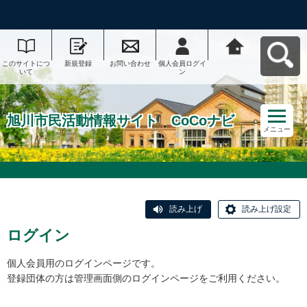
このサイトにつ
新規登録
お問い合わせ
個人会員ログイ
旭川市民活動情
いて
ン
報サイト CoCo
ナビへ戻る
旭川市民活動情報サイト CoCoナビ
メニュー
読み上げ
読み上げ設定
ログイン
個人会員用のログインページです。
登録団体の方は管理画面側のログインページをご利用ください。